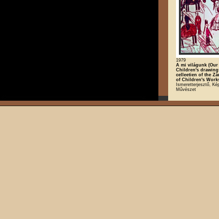
1979
A mi világunk (Our
Children's drawing
celleetien of the Z
of Children's Works
Ismeretterjesztő, K
Művészet