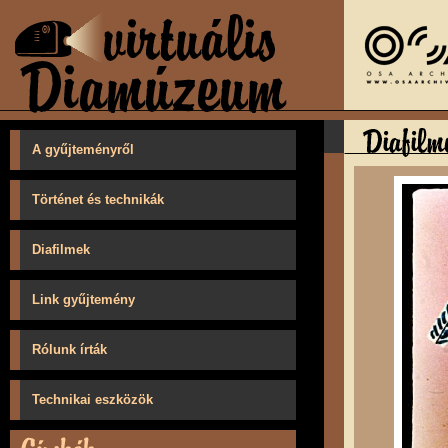
A gyűjteményről
Történet és technikák
Diafilmek
Link gyűjtemény
Rólunk írták
Technikai eszközök