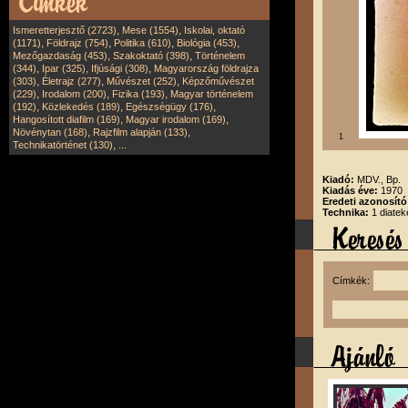
,
,
Ismeretterjesztő (2723)
Mese (1554)
Iskolai, oktató
,
,
,
,
(1171)
Földrajz (754)
Politika (610)
Biológia (453)
,
,
Mezőgazdaság (453)
Szakoktató (398)
Történelem
,
,
,
(344)
Ipar (325)
Ifjúsági (308)
Magyarország földrajza
,
,
,
(303)
Életrajz (277)
Művészet (252)
Képzőművészet
,
,
,
(229)
Irodalom (200)
Fizika (193)
Magyar történelem
,
,
,
(192)
Közlekedés (189)
Egészségügy (176)
,
,
Hangosított diafilm (169)
Magyar irodalom (169)
,
,
Növénytan (168)
Rajzfilm alapján (133)
1
,
Technikatörténet (130)
...
Kiadó:
MDV., Bp.
Kiadás éve:
1970
Eredeti azonosító
Technika:
1 diatek
Címkék: