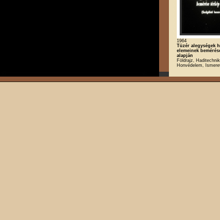
1964
Tüzér alegységek h
elemeinek bemérése
alapján
Földrajz, Haditechnik
Honvédelem, Ismeret