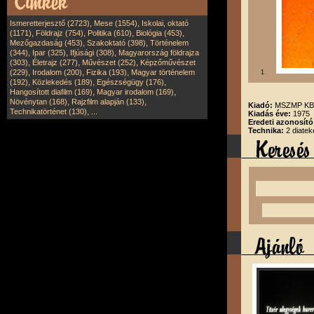
,
,
Ismeretterjesztő (2723)
Mese (1554)
Iskolai, oktató
,
,
,
,
(1171)
Földrajz (754)
Politika (610)
Biológia (453)
,
,
Mezőgazdaság (453)
Szakoktató (398)
Történelem
,
,
,
(344)
Ipar (325)
Ifjúsági (308)
Magyarország földrajza
,
,
,
(303)
Életrajz (277)
Művészet (252)
Képzőművészet
,
,
,
(229)
Irodalom (200)
Fizika (193)
Magyar történelem
1
,
,
,
(192)
Közlekedés (189)
Egészségügy (176)
,
,
Hangosított diafilm (169)
Magyar irodalom (169)
,
,
Növénytan (168)
Rajzfilm alapján (133)
Kiadó:
MSZMP KB. 
,
Technikatörténet (130)
...
Kiadás éve:
1975
Eredeti azonosít
Technika:
2 diatek