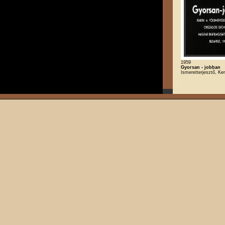
1959
Gyorsan - jobban
Ismeretterjesztő, K