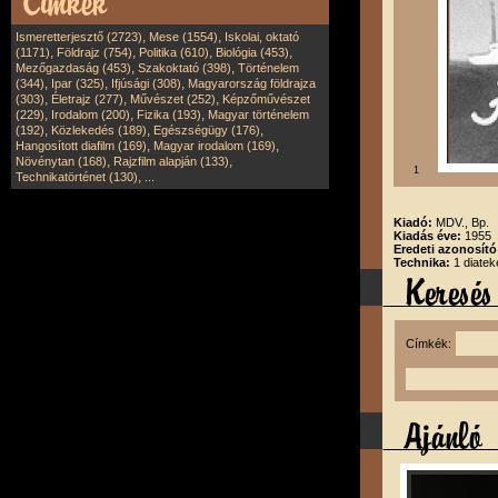
,
,
Ismeretterjesztő (2723)
Mese (1554)
Iskolai, oktató
,
,
,
,
(1171)
Földrajz (754)
Politika (610)
Biológia (453)
,
,
Mezőgazdaság (453)
Szakoktató (398)
Történelem
,
,
,
(344)
Ipar (325)
Ifjúsági (308)
Magyarország földrajza
,
,
,
(303)
Életrajz (277)
Művészet (252)
Képzőművészet
,
,
,
(229)
Irodalom (200)
Fizika (193)
Magyar történelem
,
,
,
(192)
Közlekedés (189)
Egészségügy (176)
,
,
Hangosított diafilm (169)
Magyar irodalom (169)
,
,
Növénytan (168)
Rajzfilm alapján (133)
1
,
Technikatörténet (130)
...
Kiadó:
MDV., Bp.
Kiadás éve:
1955
Eredeti azonosító
Technika:
1 diatek
Címkék: