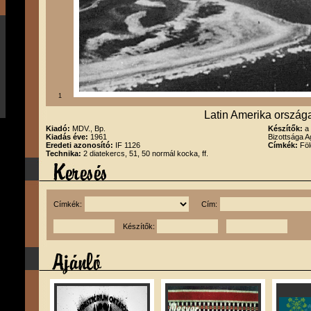
1
Latin Amerika országai 
Kiadó:
MDV., Bp.
Készítők:
a
Kiadás éve:
1961
Bizottsága 
Eredeti azonosító:
IF 1126
Címkék:
Föl
Technika:
2 diatekercs, 51, 50 normál kocka, ff.
Címkék:
Cím:
Készítők: