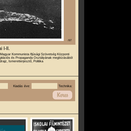
/97
I-II.
 Magyar Kommunista Ifjúsági Szövetség Központi
Agitációs és Propaganda Osztályának megbízásából
drajz, Ismeretterjesztő, Politika
Kiadás éve:
Technika: