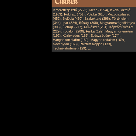
,
,
Ismeretterjesztő (2723)
Mese (1554)
Iskolai, oktató
,
,
,
(1163)
Földrajz (751)
Politika (610)
Mezőgazdaság
,
,
,
(452)
Biológia (450)
Szakoktató (398)
Történelem
,
,
,
(344)
Ipar (324)
Ifjúsági (308)
Magyarország földrajza
,
,
,
(303)
Életrajz (277)
Művészet (251)
Képzőművészet
,
,
,
(229)
Irodalom (200)
Fizika (192)
Magyar történelem
,
,
,
(192)
Közlekedés (189)
Egészségügy (174)
,
,
Hangosított diafilm (169)
Magyar irodalom (169)
,
,
Növénytan (168)
Rajzfilm alapján (133)
,
Technikatörténet (129)
...