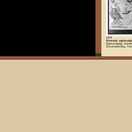
1978
Orvosok, egészség
Egészségügy, Ismeret
Orvostudomány, Tör