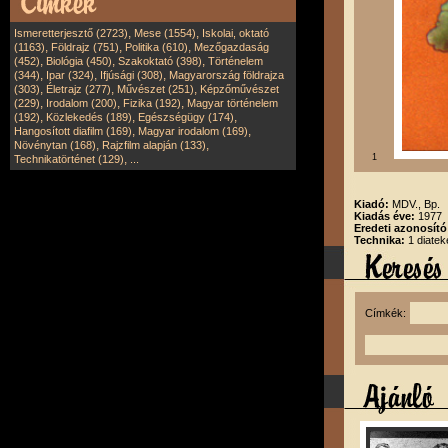
,
,
Ismeretterjesztő (2723)
Mese (1554)
Iskolai, oktató
,
,
,
(1163)
Földrajz (751)
Politika (610)
Mezőgazdaság
,
,
,
(452)
Biológia (450)
Szakoktató (398)
Történelem
,
,
,
(344)
Ipar (324)
Ifjúsági (308)
Magyarország földrajza
,
,
,
(303)
Életrajz (277)
Művészet (251)
Képzőművészet
,
,
,
(229)
Irodalom (200)
Fizika (192)
Magyar történelem
,
,
,
(192)
Közlekedés (189)
Egészségügy (174)
,
,
Hangosított diafilm (169)
Magyar irodalom (169)
,
,
Növénytan (168)
Rajzfilm alapján (133)
,
1
Technikatörténet (129)
...
Kiadó:
MDV., Bp.
Kiadás éve:
1977
Eredeti azonosító
Technika:
1 diatek
Címkék: