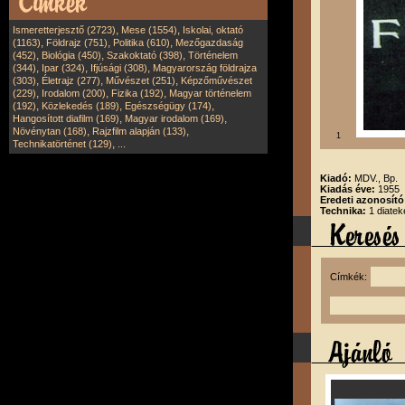
,
,
Ismeretterjesztő (2723)
Mese (1554)
Iskolai, oktató
,
,
,
(1163)
Földrajz (751)
Politika (610)
Mezőgazdaság
,
,
,
(452)
Biológia (450)
Szakoktató (398)
Történelem
,
,
,
(344)
Ipar (324)
Ifjúsági (308)
Magyarország földrajza
,
,
,
(303)
Életrajz (277)
Művészet (251)
Képzőművészet
,
,
,
(229)
Irodalom (200)
Fizika (192)
Magyar történelem
,
,
,
(192)
Közlekedés (189)
Egészségügy (174)
,
,
Hangosított diafilm (169)
Magyar irodalom (169)
,
,
Növénytan (168)
Rajzfilm alapján (133)
1
,
Technikatörténet (129)
...
Kiadó:
MDV., Bp.
Kiadás éve:
1955
Eredeti azonosító
Technika:
1 diatek
Címkék: