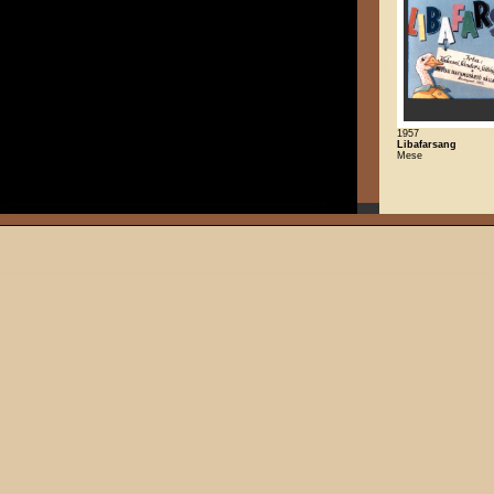
1957
Libafarsang
Mese