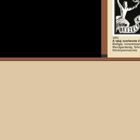
1951
A talaj szerkezete é
Biológia, Ismeretterj
Mezőgazdaság, Növé
Növénytermesztés