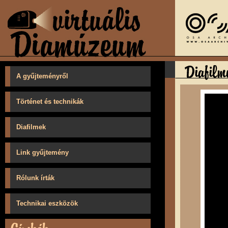
A gyűjteményről
Történet és technikák
Diafilmek
Link gyűjtemény
Rólunk írták
Technikai eszközök