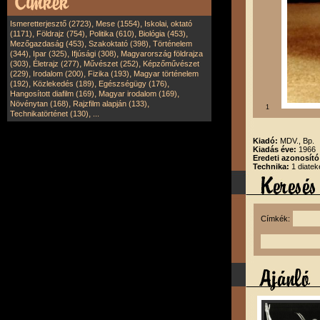
,
,
Ismeretterjesztő (2723)
Mese (1554)
Iskolai, oktató
,
,
,
,
(1171)
Földrajz (754)
Politika (610)
Biológia (453)
,
,
Mezőgazdaság (453)
Szakoktató (398)
Történelem
,
,
,
(344)
Ipar (325)
Ifjúsági (308)
Magyarország földrajza
,
,
,
(303)
Életrajz (277)
Művészet (252)
Képzőművészet
,
,
,
(229)
Irodalom (200)
Fizika (193)
Magyar történelem
,
,
,
(192)
Közlekedés (189)
Egészségügy (176)
,
,
Hangosított diafilm (169)
Magyar irodalom (169)
,
,
Növénytan (168)
Rajzfilm alapján (133)
1
,
Technikatörténet (130)
...
Kiadó:
MDV., Bp.
Kiadás éve:
1966
Eredeti azonosító
Technika:
1 diatek
Címkék: