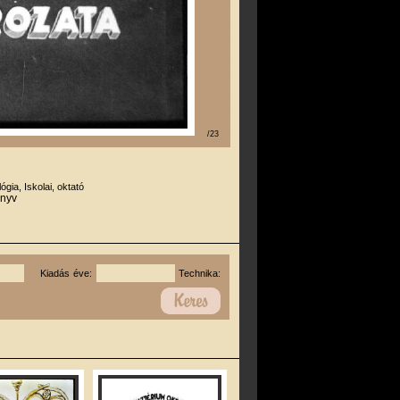
/23
lógia, Iskolai, oktató
önyv
Kiadás éve:
Technika: