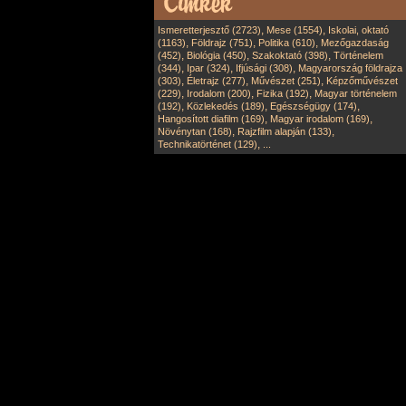
,
,
Ismeretterjesztő (2723)
Mese (1554)
Iskolai, oktató
,
,
,
(1163)
Földrajz (751)
Politika (610)
Mezőgazdaság
,
,
,
(452)
Biológia (450)
Szakoktató (398)
Történelem
,
,
,
(344)
Ipar (324)
Ifjúsági (308)
Magyarország földrajza
,
,
,
(303)
Életrajz (277)
Művészet (251)
Képzőművészet
,
,
,
(229)
Irodalom (200)
Fizika (192)
Magyar történelem
,
,
,
(192)
Közlekedés (189)
Egészségügy (174)
,
,
Hangosított diafilm (169)
Magyar irodalom (169)
,
,
Növénytan (168)
Rajzfilm alapján (133)
,
Technikatörténet (129)
...