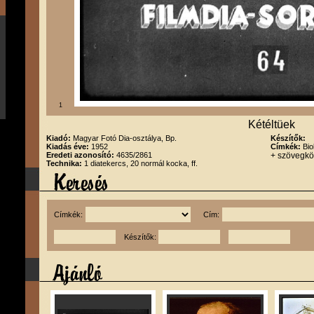
1
Kétéltüek
Kiadó:
Magyar Fotó Dia-osztálya, Bp.
Készítők:
Kiadás éve:
1952
Címkék:
Bio
Eredeti azonosító:
4635/2861
+ szövegk
Technika:
1 diatekercs, 20 normál kocka, ff.
Címkék:
Cím:
Készítők: