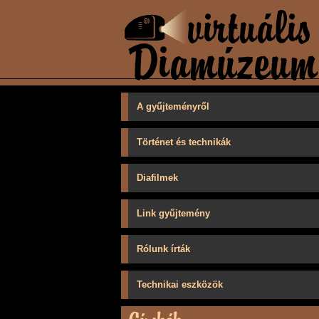
A gyűjteményről
Történet és technikák
Diafilmek
Link gyűjtemény
Rólunk írták
Technikai eszközök