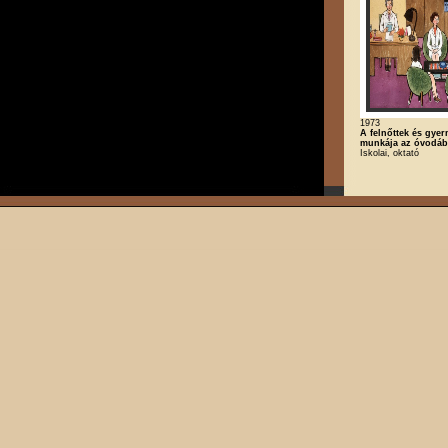
1973
A felnőttek és gye
munkája az óvodáb
Iskolai, oktató