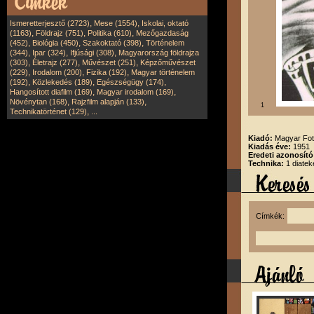
,
,
Ismeretterjesztő (2723)
Mese (1554)
Iskolai, oktató
,
,
,
(1163)
Földrajz (751)
Politika (610)
Mezőgazdaság
,
,
,
(452)
Biológia (450)
Szakoktató (398)
Történelem
,
,
,
(344)
Ipar (324)
Ifjúsági (308)
Magyarország földrajza
,
,
,
(303)
Életrajz (277)
Művészet (251)
Képzőművészet
,
,
,
(229)
Irodalom (200)
Fizika (192)
Magyar történelem
,
,
,
(192)
Közlekedés (189)
Egészségügy (174)
,
,
Hangosított diafilm (169)
Magyar irodalom (169)
,
,
Növénytan (168)
Rajzfilm alapján (133)
1
,
Technikatörténet (129)
...
Kiadó:
Magyar Fot
Kiadás éve:
1951
Eredeti azonosító
Technika:
1 diatek
Címkék: