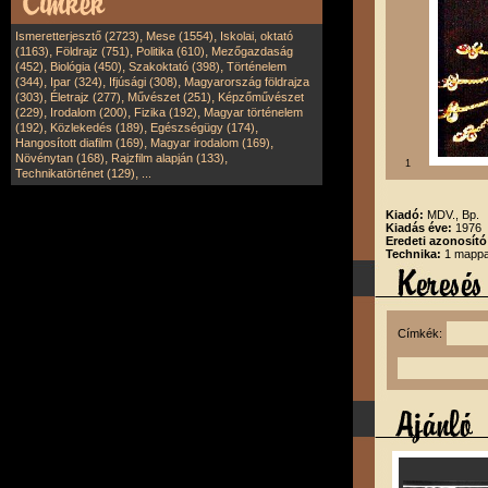
,
,
Ismeretterjesztő (2723)
Mese (1554)
Iskolai, oktató
,
,
,
(1163)
Földrajz (751)
Politika (610)
Mezőgazdaság
,
,
,
(452)
Biológia (450)
Szakoktató (398)
Történelem
,
,
,
(344)
Ipar (324)
Ifjúsági (308)
Magyarország földrajza
,
,
,
(303)
Életrajz (277)
Művészet (251)
Képzőművészet
,
,
,
(229)
Irodalom (200)
Fizika (192)
Magyar történelem
,
,
,
(192)
Közlekedés (189)
Egészségügy (174)
,
,
Hangosított diafilm (169)
Magyar irodalom (169)
,
,
Növénytan (168)
Rajzfilm alapján (133)
1
,
Technikatörténet (129)
...
Kiadó:
MDV., Bp.
Kiadás éve:
1976
Eredeti azonosító
Technika:
1 mappa,
Címkék: