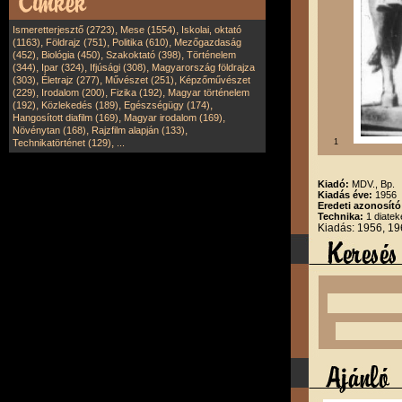
,
,
Ismeretterjesztő (2723)
Mese (1554)
Iskolai, oktató
,
,
,
(1163)
Földrajz (751)
Politika (610)
Mezőgazdaság
,
,
,
(452)
Biológia (450)
Szakoktató (398)
Történelem
,
,
,
(344)
Ipar (324)
Ifjúsági (308)
Magyarország földrajza
,
,
,
(303)
Életrajz (277)
Művészet (251)
Képzőművészet
,
,
,
(229)
Irodalom (200)
Fizika (192)
Magyar történelem
,
,
,
(192)
Közlekedés (189)
Egészségügy (174)
,
,
Hangosított diafilm (169)
Magyar irodalom (169)
,
,
Növénytan (168)
Rajzfilm alapján (133)
,
Technikatörténet (129)
...
1
Kiadó:
MDV., Bp.
Kiadás éve:
1956
Eredeti azonosít
Technika:
1 diatek
Kiadás: 1956, 1