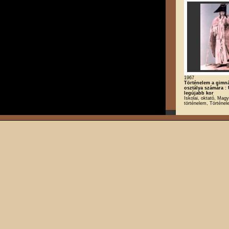
1967
Történelem a gimná
osztálya számára : 
legújabb kor
Iskolai, oktató, Magy
történelem, Történe