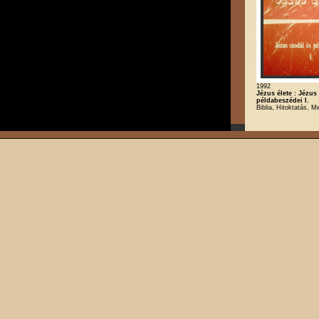
1992
Jézus élete : Jézus
példabeszédei I.
Biblia, Hitoktatás, M