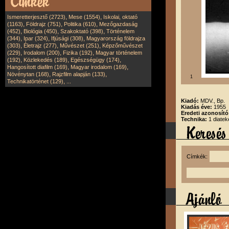
,
,
Ismeretterjesztő (2723)
Mese (1554)
Iskolai, oktató
,
,
,
(1163)
Földrajz (751)
Politika (610)
Mezőgazdaság
,
,
,
(452)
Biológia (450)
Szakoktató (398)
Történelem
,
,
,
(344)
Ipar (324)
Ifjúsági (308)
Magyarország földrajza
,
,
,
(303)
Életrajz (277)
Művészet (251)
Képzőművészet
,
,
,
(229)
Irodalom (200)
Fizika (192)
Magyar történelem
,
,
,
(192)
Közlekedés (189)
Egészségügy (174)
,
,
Hangosított diafilm (169)
Magyar irodalom (169)
,
,
Növénytan (168)
Rajzfilm alapján (133)
1
,
Technikatörténet (129)
...
Kiadó:
MDV., Bp.
Kiadás éve:
1955
Eredeti azonosító
Technika:
1 diatek
Címkék: