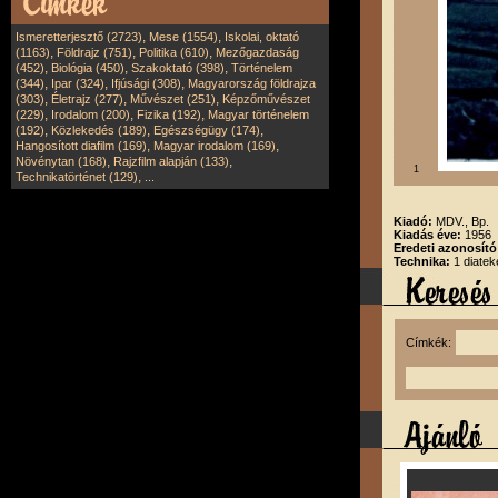
,
,
Ismeretterjesztő (2723)
Mese (1554)
Iskolai, oktató
,
,
,
(1163)
Földrajz (751)
Politika (610)
Mezőgazdaság
,
,
,
(452)
Biológia (450)
Szakoktató (398)
Történelem
,
,
,
(344)
Ipar (324)
Ifjúsági (308)
Magyarország földrajza
,
,
,
(303)
Életrajz (277)
Művészet (251)
Képzőművészet
,
,
,
(229)
Irodalom (200)
Fizika (192)
Magyar történelem
,
,
,
(192)
Közlekedés (189)
Egészségügy (174)
,
,
Hangosított diafilm (169)
Magyar irodalom (169)
,
,
Növénytan (168)
Rajzfilm alapján (133)
1
,
Technikatörténet (129)
...
Kiadó:
MDV., Bp.
Kiadás éve:
1956
Eredeti azonosít
Technika:
1 diatek
Címkék: