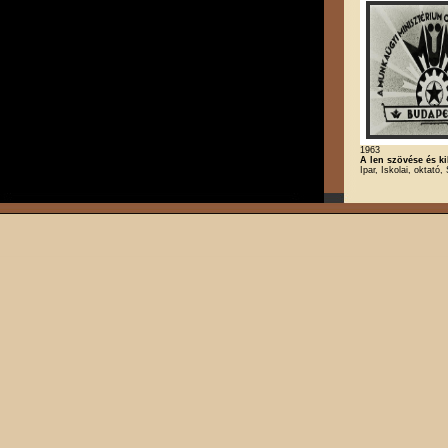
1963
A len szövése és ki
Ipar, Iskolai, oktató