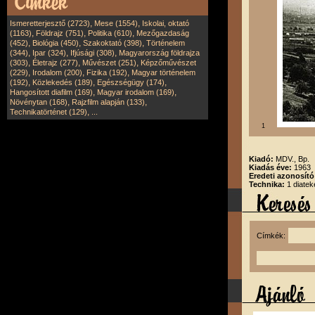
,
,
Ismeretterjesztő (2723)
Mese (1554)
Iskolai, oktató
,
,
,
(1163)
Földrajz (751)
Politika (610)
Mezőgazdaság
,
,
,
(452)
Biológia (450)
Szakoktató (398)
Történelem
,
,
,
(344)
Ipar (324)
Ifjúsági (308)
Magyarország földrajza
,
,
,
(303)
Életrajz (277)
Művészet (251)
Képzőművészet
,
,
,
(229)
Irodalom (200)
Fizika (192)
Magyar történelem
,
,
,
(192)
Közlekedés (189)
Egészségügy (174)
,
,
Hangosított diafilm (169)
Magyar irodalom (169)
,
,
Növénytan (168)
Rajzfilm alapján (133)
,
Technikatörténet (129)
...
1
Kiadó:
MDV., Bp.
Kiadás éve:
1963
Eredeti azonosít
Technika:
1 diatek
Címkék: