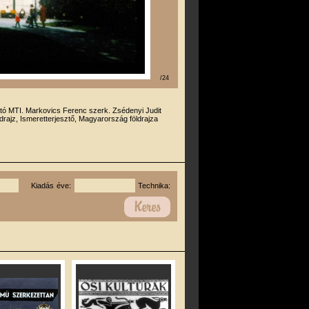
/24
otó MTI. Markovics Ferenc szerk. Zsédenyi Judit
drajz, Ismeretterjesztő, Magyarország földrajza
Kiadás éve:
Technika: