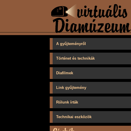
A gyűjteményről
Történet és technikák
Diafilmek
Link gyűjtemény
Rólunk írták
Technikai eszközök