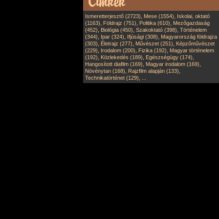
,
,
Ismeretterjesztő (2723)
Mese (1554)
Iskolai, oktató
,
,
,
(1163)
Földrajz (751)
Politika (610)
Mezőgazdaság
,
,
,
(452)
Biológia (450)
Szakoktató (398)
Történelem
,
,
,
(344)
Ipar (324)
Ifjúsági (308)
Magyarország földrajza
,
,
,
(303)
Életrajz (277)
Művészet (251)
Képzőművészet
,
,
,
(229)
Irodalom (200)
Fizika (192)
Magyar történelem
,
,
,
(192)
Közlekedés (189)
Egészségügy (174)
,
,
Hangosított diafilm (169)
Magyar irodalom (169)
,
,
Növénytan (168)
Rajzfilm alapján (133)
,
Technikatörténet (129)
...