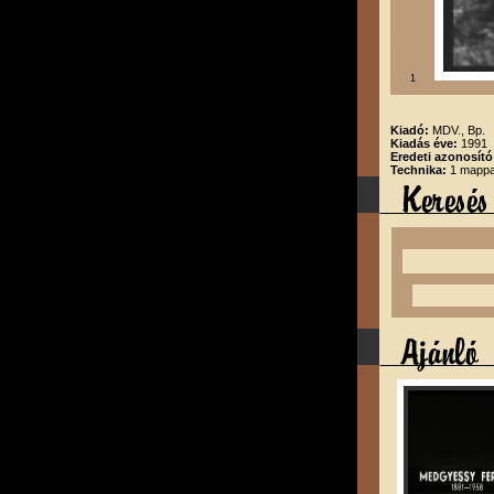
1
Kiadó:
MDV., Bp.
Kiadás éve:
1991
Eredeti azonosító
Technika:
1 mappa,