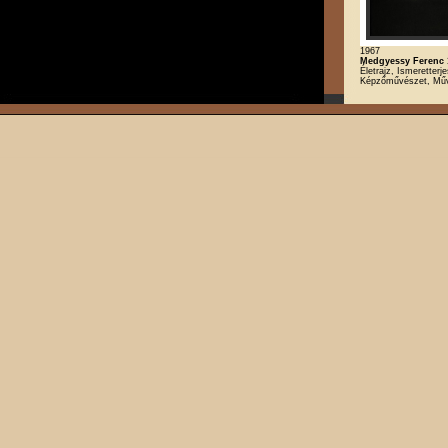
1967
Medgyessy Ferenc 
Életrajz, Ismeretterje
Képzőművészet, Mű