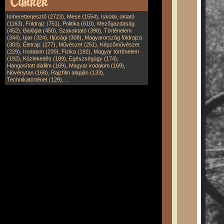
,
,
Ismeretterjesztő (2723)
Mese (1554)
Iskolai, oktató
,
,
,
(1163)
Földrajz (751)
Politika (610)
Mezőgazdaság
,
,
,
(452)
Biológia (450)
Szakoktató (398)
Történelem
,
,
,
(344)
Ipar (324)
Ifjúsági (308)
Magyarország földrajza
,
,
,
(303)
Életrajz (277)
Művészet (251)
Képzőművészet
,
,
,
(229)
Irodalom (200)
Fizika (192)
Magyar történelem
,
,
,
(192)
Közlekedés (189)
Egészségügy (174)
,
,
Hangosított diafilm (169)
Magyar irodalom (169)
,
,
Növénytan (168)
Rajzfilm alapján (133)
,
Technikatörténet (129)
...