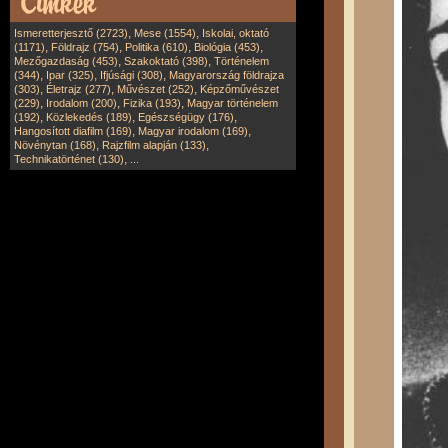
,
,
Ismeretterjesztő (2723)
Mese (1554)
Iskolai, oktató
,
,
,
,
(1171)
Földrajz (754)
Politika (610)
Biológia (453)
,
,
Mezőgazdaság (453)
Szakoktató (398)
Történelem
,
,
,
(344)
Ipar (325)
Ifjúsági (308)
Magyarország földrajza
,
,
,
(303)
Életrajz (277)
Művészet (252)
Képzőművészet
,
,
,
(229)
Irodalom (200)
Fizika (193)
Magyar történelem
,
,
,
(192)
Közlekedés (189)
Egészségügy (176)
,
,
Hangosított diafilm (169)
Magyar irodalom (169)
,
,
Növénytan (168)
Rajzfilm alapján (133)
,
Technikatörténet (130)
...