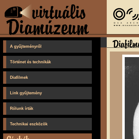
A gyűjteményről
Történet és technikák
Diafilmek
Link gyűjtemény
Rólunk írták
Technikai eszközök