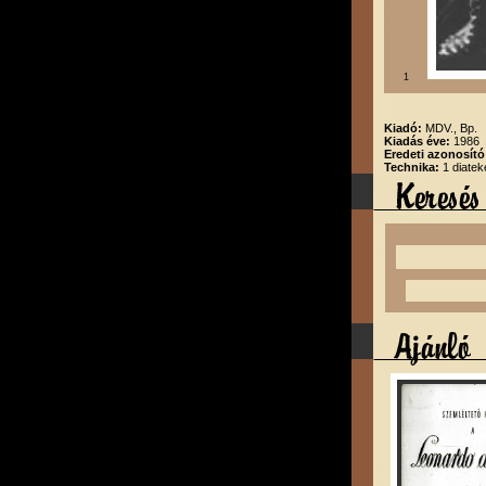
1
Kiadó:
MDV., Bp.
Kiadás éve:
1986
Eredeti azonosít
Technika:
1 diatek