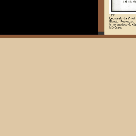
1954
Leonardo da Vinci
Életrajz, Festészet,
Ismeretterjesztő, K
Művészet