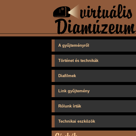
A gyűjteményről
Történet és technikák
Diafilmek
Link gyűjtemény
Rólunk írták
Technikai eszközök