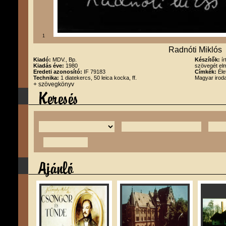
1
Radnóti Miklós
Kiadó:
MDV., Bp.
Készítők:
í
Kiadás éve:
1980
szövegét el
Eredeti azonosító:
IF 79183
Címkék:
Éle
Technika:
1 diatekercs, 50 leica kocka, ff.
Magyar irod
+ szövegkönyv