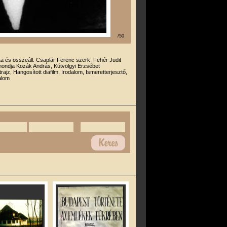
/50
rta és összeáll. Csaplár Ferenc szerk. Fehér Judit
mondja Kozák András, Kútvölgyi Erzsébet
trajz, Hangosított diafilm, Irodalom, Ismeretterjesztő,
alom