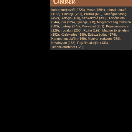
,
,
Ismeretterjesztő (2723)
Mese (1554)
Iskolai, oktató
,
,
,
(1163)
Földrajz (751)
Politika (610)
Mezőgazdaság
,
,
,
(452)
Biológia (450)
Szakoktató (398)
Történelem
,
,
,
(344)
Ipar (324)
Ifjúsági (308)
Magyarország földrajza
,
,
,
(303)
Életrajz (277)
Művészet (251)
Képzőművészet
,
,
,
(229)
Irodalom (200)
Fizika (192)
Magyar történelem
,
,
,
(192)
Közlekedés (189)
Egészségügy (174)
,
,
Hangosított diafilm (169)
Magyar irodalom (169)
,
,
Növénytan (168)
Rajzfilm alapján (133)
,
Technikatörténet (129)
...