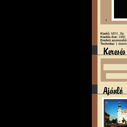
1
Kiadó:
MDV., Bp.
Kiadás éve:
1980
Eredeti azonosító
Technika:
1 diatek