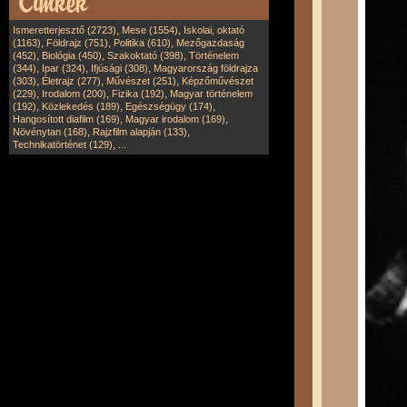
,
,
Ismeretterjesztő (2723)
Mese (1554)
Iskolai, oktató
,
,
,
(1163)
Földrajz (751)
Politika (610)
Mezőgazdaság
,
,
,
(452)
Biológia (450)
Szakoktató (398)
Történelem
,
,
,
(344)
Ipar (324)
Ifjúsági (308)
Magyarország földrajza
,
,
,
(303)
Életrajz (277)
Művészet (251)
Képzőművészet
,
,
,
(229)
Irodalom (200)
Fizika (192)
Magyar történelem
,
,
,
(192)
Közlekedés (189)
Egészségügy (174)
,
,
Hangosított diafilm (169)
Magyar irodalom (169)
,
,
Növénytan (168)
Rajzfilm alapján (133)
,
Technikatörténet (129)
...