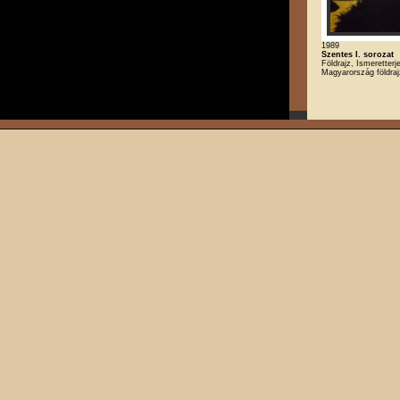
1989
Szentes I. sorozat
Földrajz, Ismeretterj
Magyarország földra