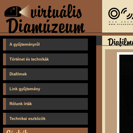
A gyűjteményről
Történet és technikák
Diafilmek
Link gyűjtemény
Rólunk írták
Technikai eszközök