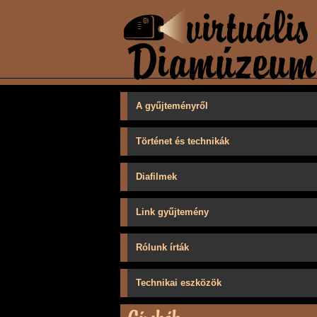
A gyűjteményről
Történet és technikák
Diafilmek
Link gyűjtemény
Rólunk írták
Technikai eszközök