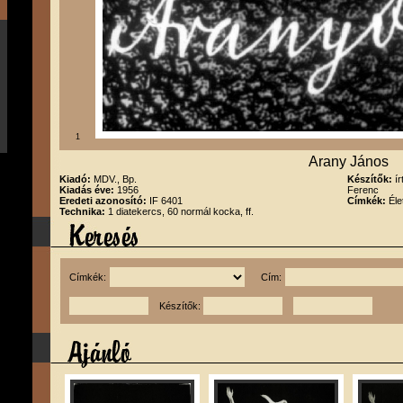
1
Arany János
Kiadó:
MDV., Bp.
Készítők:
í
Kiadás éve:
1956
Ferenc
Eredeti azonosító:
IF 6401
Címkék:
Éle
Technika:
1 diatekercs, 60 normál kocka, ff.
Címkék:
Cím:
Készítők: