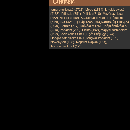
,
,
Ismeretterjesztő (2723)
Mese (1554)
Iskolai, oktató
,
,
,
(1163)
Földrajz (751)
Politika (610)
Mezőgazdaság
,
,
,
(452)
Biológia (450)
Szakoktató (398)
Történelem
,
,
,
(344)
Ipar (324)
Ifjúsági (308)
Magyarország földrajza
,
,
,
(303)
Életrajz (277)
Művészet (251)
Képzőművészet
,
,
,
(229)
Irodalom (200)
Fizika (192)
Magyar történelem
,
,
,
(192)
Közlekedés (189)
Egészségügy (174)
,
,
Hangosított diafilm (169)
Magyar irodalom (169)
,
,
Növénytan (168)
Rajzfilm alapján (133)
,
Technikatörténet (129)
...