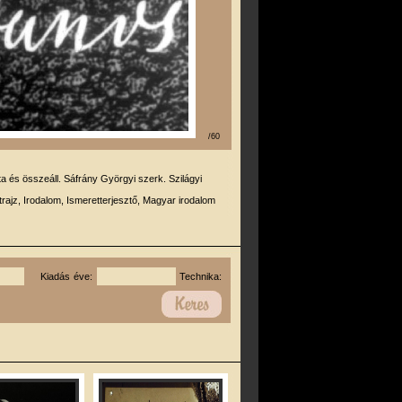
/60
rta és összeáll. Sáfrány Györgyi szerk. Szilágyi
trajz, Irodalom, Ismeretterjesztő, Magyar irodalom
Kiadás éve:
Technika: