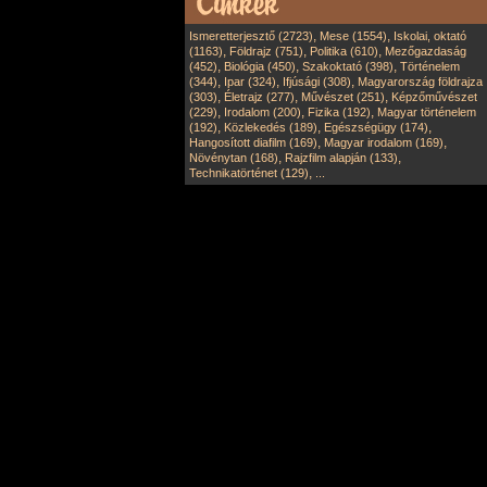
,
,
Ismeretterjesztő (2723)
Mese (1554)
Iskolai, oktató
,
,
,
(1163)
Földrajz (751)
Politika (610)
Mezőgazdaság
,
,
,
(452)
Biológia (450)
Szakoktató (398)
Történelem
,
,
,
(344)
Ipar (324)
Ifjúsági (308)
Magyarország földrajza
,
,
,
(303)
Életrajz (277)
Művészet (251)
Képzőművészet
,
,
,
(229)
Irodalom (200)
Fizika (192)
Magyar történelem
,
,
,
(192)
Közlekedés (189)
Egészségügy (174)
,
,
Hangosított diafilm (169)
Magyar irodalom (169)
,
,
Növénytan (168)
Rajzfilm alapján (133)
,
Technikatörténet (129)
...