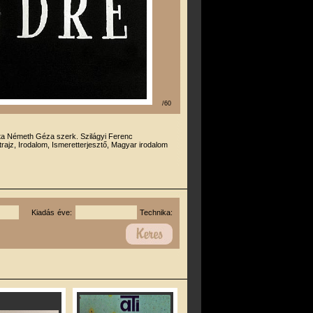
/60
rta Németh Géza szerk. Szilágyi Ferenc
trajz, Irodalom, Ismeretterjesztő, Magyar irodalom
Kiadás éve:
Technika: