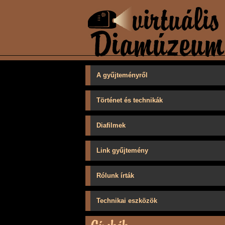
A gyűjteményről
Történet és technikák
Diafilmek
Link gyűjtemény
Rólunk írták
Technikai eszközök