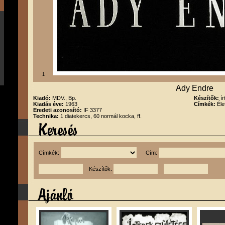
1
Ady Endre
Kiadó:
MDV., Bp.
Készítők:
í
Kiadás éve:
1963
Címkék:
Éle
Eredeti azonosító:
IF 3377
Technika:
1 diatekercs, 60 normál kocka, ff.
Címkék:
Cím:
Készítők: