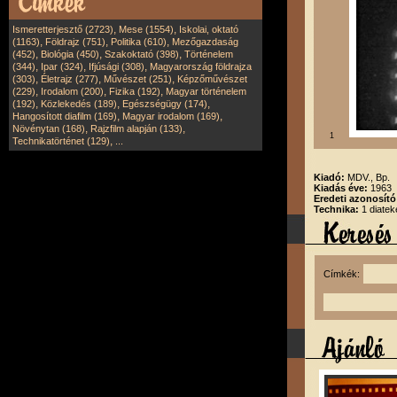
,
,
Ismeretterjesztő (2723)
Mese (1554)
Iskolai, oktató
,
,
,
(1163)
Földrajz (751)
Politika (610)
Mezőgazdaság
,
,
,
(452)
Biológia (450)
Szakoktató (398)
Történelem
,
,
,
(344)
Ipar (324)
Ifjúsági (308)
Magyarország földrajza
,
,
,
(303)
Életrajz (277)
Művészet (251)
Képzőművészet
,
,
,
(229)
Irodalom (200)
Fizika (192)
Magyar történelem
,
,
,
(192)
Közlekedés (189)
Egészségügy (174)
,
,
Hangosított diafilm (169)
Magyar irodalom (169)
,
,
Növénytan (168)
Rajzfilm alapján (133)
1
,
Technikatörténet (129)
...
Kiadó:
MDV., Bp.
Kiadás éve:
1963
Eredeti azonosít
Technika:
1 diatek
Címkék: