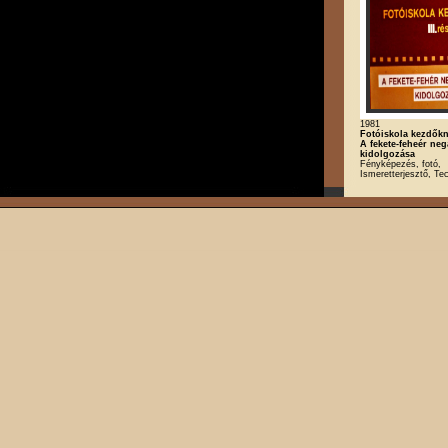
1981
Fotóiskola kezdőkne
A fekete-feheér neg
kidolgozása
Fényképezés, fotó,
Ismeretterjesztő, Te