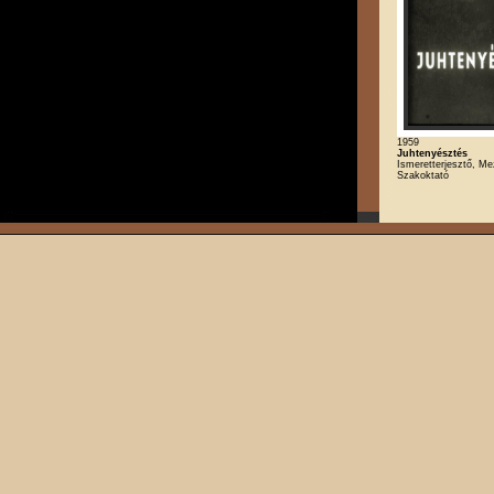
1959
Juhtenyésztés
Ismeretterjesztő, M
Szakoktató