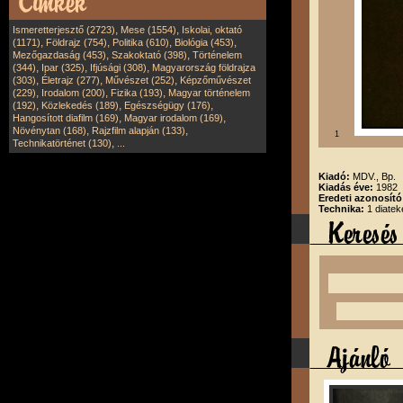
,
,
Ismeretterjesztő (2723)
Mese (1554)
Iskolai, oktató
,
,
,
,
(1171)
Földrajz (754)
Politika (610)
Biológia (453)
,
,
Mezőgazdaság (453)
Szakoktató (398)
Történelem
,
,
,
(344)
Ipar (325)
Ifjúsági (308)
Magyarország földrajza
,
,
,
(303)
Életrajz (277)
Művészet (252)
Képzőművészet
,
,
,
(229)
Irodalom (200)
Fizika (193)
Magyar történelem
,
,
,
(192)
Közlekedés (189)
Egészségügy (176)
,
,
Hangosított diafilm (169)
Magyar irodalom (169)
,
,
Növénytan (168)
Rajzfilm alapján (133)
1
,
Technikatörténet (130)
...
Kiadó:
MDV., Bp.
Kiadás éve:
1982
Eredeti azonosít
Technika:
1 diatek