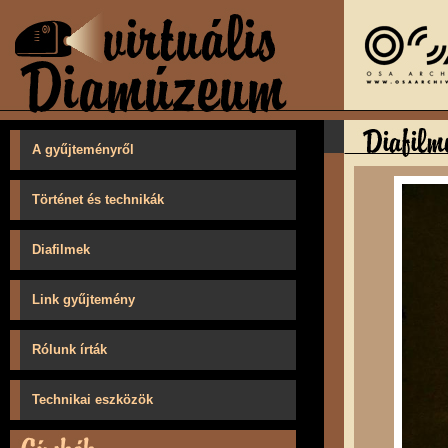
A gyűjteményről
Történet és technikák
Diafilmek
Link gyűjtemény
Rólunk írták
Technikai eszközök