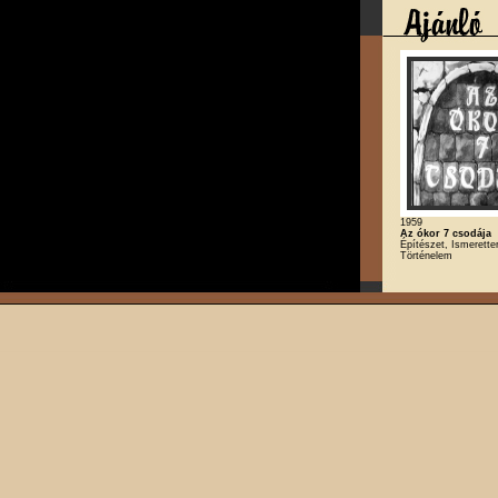
1959
Az ókor 7 csodája
Építészet, Ismeretter
Történelem