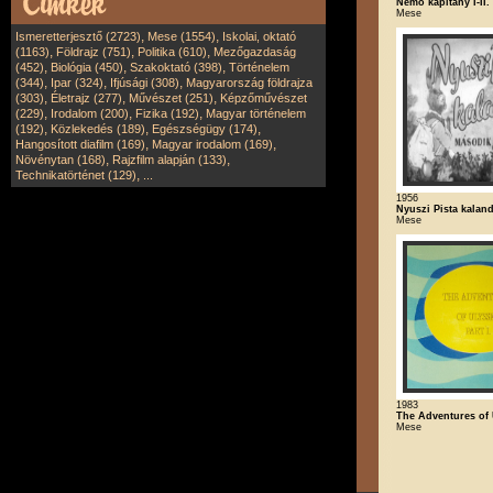
Nemo kapitány I-II.
Mese
,
,
Ismeretterjesztő (2723)
Mese (1554)
Iskolai, oktató
,
,
,
(1163)
Földrajz (751)
Politika (610)
Mezőgazdaság
,
,
,
(452)
Biológia (450)
Szakoktató (398)
Történelem
,
,
,
(344)
Ipar (324)
Ifjúsági (308)
Magyarország földrajza
,
,
,
(303)
Életrajz (277)
Művészet (251)
Képzőművészet
,
,
,
(229)
Irodalom (200)
Fizika (192)
Magyar történelem
,
,
,
(192)
Közlekedés (189)
Egészségügy (174)
,
,
Hangosított diafilm (169)
Magyar irodalom (169)
,
,
Növénytan (168)
Rajzfilm alapján (133)
,
Technikatörténet (129)
...
1956
Nyuszi Pista kaland
Mese
1983
The Adventures of U
Mese