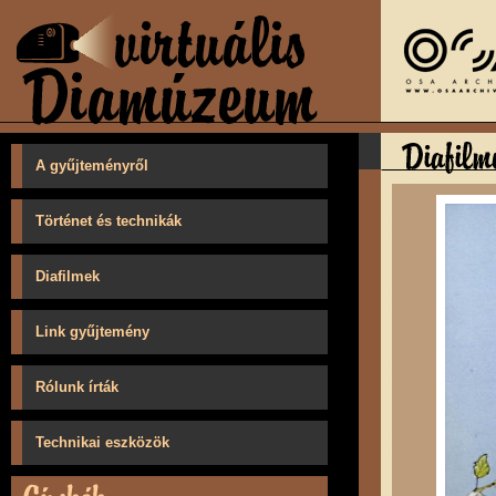
A gyűjteményről
Történet és technikák
Diafilmek
Link gyűjtemény
Rólunk írták
Technikai eszközök