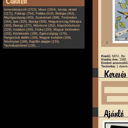
,
,
Ismeretterjesztő (2723)
Mese (1554)
Iskolai, oktató
,
,
,
,
(1171)
Földrajz (754)
Politika (610)
Biológia (453)
,
,
Mezőgazdaság (453)
Szakoktató (398)
Történelem
,
,
,
(344)
Ipar (325)
Ifjúsági (308)
Magyarország földrajza
,
,
,
(303)
Életrajz (277)
Művészet (252)
Képzőművészet
,
,
,
(229)
Irodalom (200)
Fizika (193)
Magyar történelem
,
,
,
(192)
Közlekedés (189)
Egészségügy (176)
,
,
Hangosított diafilm (169)
Magyar irodalom (169)
,
,
Növénytan (168)
Rajzfilm alapján (133)
1
,
Technikatörténet (130)
...
Kiadó:
MDV., Bp.
Kiadás éve:
1985
Eredeti azonosít
Technika:
1 diatek