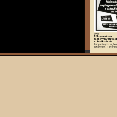
1963
Földmunkás és
szegényparasztmoz
századfordulón
Ismeretterjesztő, Ma
történelem, Történe