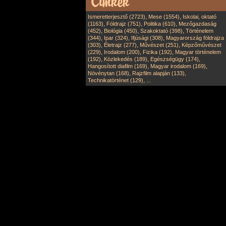
,
,
Ismeretterjesztő (2723)
Mese (1554)
Iskolai, oktató
,
,
,
(1163)
Földrajz (751)
Politika (610)
Mezőgazdaság
,
,
,
(452)
Biológia (450)
Szakoktató (398)
Történelem
,
,
,
(344)
Ipar (324)
Ifjúsági (308)
Magyarország földrajza
,
,
,
(303)
Életrajz (277)
Művészet (251)
Képzőművészet
,
,
,
(229)
Irodalom (200)
Fizika (192)
Magyar történelem
,
,
,
(192)
Közlekedés (189)
Egészségügy (174)
,
,
Hangosított diafilm (169)
Magyar irodalom (169)
,
,
Növénytan (168)
Rajzfilm alapján (133)
,
Technikatörténet (129)
...