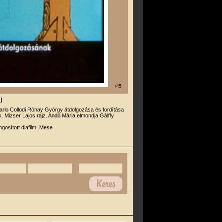
/45
i
arlo Collodi Rónay György átdolgozása és fordítása
k. Mizser Lajos rajz. Andó Mária elmondja Gálffy
gosított diafilm, Mese