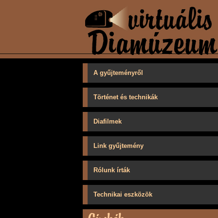
A gyűjteményről
Történet és technikák
Diafilmek
Link gyűjtemény
Rólunk írták
Technikai eszközök