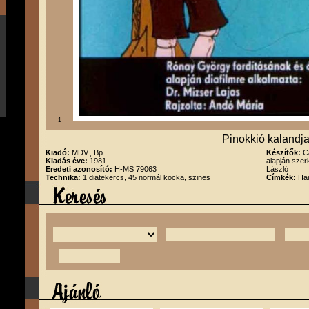
1
Pinokkió kalandja
Kiadó:
MDV., Bp.
Készítők:
C
Kiadás éve:
1981
alapján szer
Eredeti azonosító:
H-MS 79063
László
Technika:
1 diatekercs, 45 normál kocka, szines
Címkék:
Han