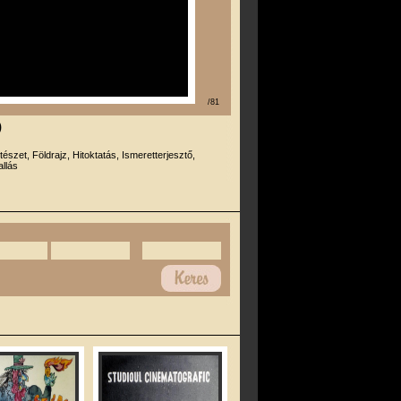
/81
)
tészet, Földrajz, Hitoktatás, Ismeretterjesztő,
llás