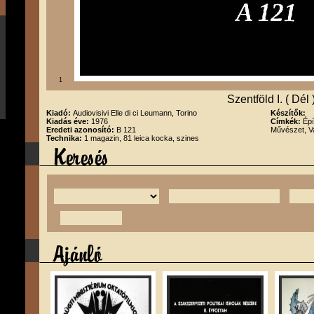
1
Szentföld I. ( Dél 
Kiadó:
Audiovisivi Elle di ci Leumann, Torino
Készítők:
Kiadás éve:
1976
Címkék:
Épí
Eredeti azonosító:
B 121
Művészet, Va
Technika:
1 magazin, 81 leica kocka, szines