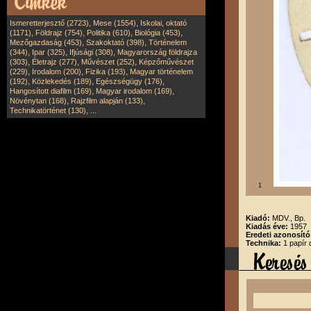
,
,
Ismeretterjesztő (2723)
Mese (1554)
Iskolai, oktató
,
,
,
,
(1171)
Földrajz (754)
Politika (610)
Biológia (453)
,
,
Mezőgazdaság (453)
Szakoktató (398)
Történelem
,
,
,
(344)
Ipar (325)
Ifjúsági (308)
Magyarország földrajza
,
,
,
(303)
Életrajz (277)
Művészet (252)
Képzőművészet
,
,
,
(229)
Irodalom (200)
Fizika (193)
Magyar történelem
,
,
,
(192)
Közlekedés (189)
Egészségügy (176)
,
,
Hangosított diafilm (169)
Magyar irodalom (169)
,
,
Növénytan (168)
Rajzfilm alapján (133)
,
Technikatörténet (130)
...
1
Kiadó:
MDV., Bp.
Kiadás éve:
1957
Eredeti azonosító
Technika:
1 papír