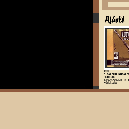
1980
Autódaruk biztons
kezelése
Balesetvédelem, Isme
Közlekedés