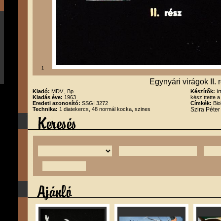
1
Egynyári virágok II. 
Kiadó:
MDV., Bp.
Készítők:
í
Kiadás éve:
1963
készíttette a
Eredeti azonosító:
SSGI 3272
Címkék:
Bio
Technika:
1 diatekercs, 48 normál kocka, szines
Szira Péte