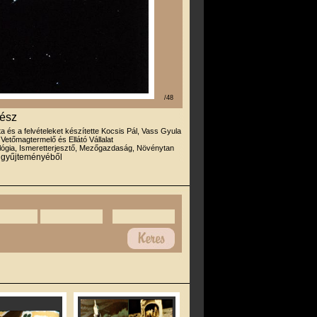
/48
rész
rta és a felvételeket készítette Kocsis Pál, Vass Gyula
 Vetőmagtermelő és Ellátó Vállalat
lógia, Ismeretterjesztő, Mezőgazdaság, Növénytan
r gyűjteményéből