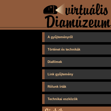
A gyűjteményről
Történet és technikák
Diafilmek
Link gyűjtemény
Rólunk írták
Technikai eszközök