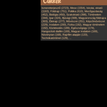
,
,
Ismeretterjesztő (2723)
Mese (1554)
Iskolai, oktató
,
,
,
(1163)
Földrajz (751)
Politika (610)
Mezőgazdaság
,
,
,
(452)
Biológia (450)
Szakoktató (398)
Történelem
,
,
,
(344)
Ipar (324)
Ifjúsági (308)
Magyarország földrajza
,
,
,
(303)
Életrajz (277)
Művészet (251)
Képzőművészet
,
,
,
(229)
Irodalom (200)
Fizika (192)
Magyar történelem
,
,
,
(192)
Közlekedés (189)
Egészségügy (174)
,
,
Hangosított diafilm (169)
Magyar irodalom (169)
,
,
Növénytan (168)
Rajzfilm alapján (133)
,
Technikatörténet (129)
...