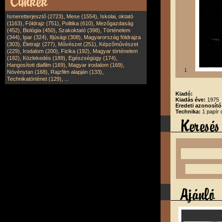
,
,
Ismeretterjesztő (2723)
Mese (1554)
Iskolai, oktató
,
,
,
(1163)
Földrajz (751)
Politika (610)
Mezőgazdaság
,
,
,
(452)
Biológia (450)
Szakoktató (398)
Történelem
,
,
,
(344)
Ipar (324)
Ifjúsági (308)
Magyarország földrajza
,
,
,
(303)
Életrajz (277)
Művészet (251)
Képzőművészet
,
,
,
(229)
Irodalom (200)
Fizika (192)
Magyar történelem
,
,
,
(192)
Közlekedés (189)
Egészségügy (174)
,
,
Hangosított diafilm (169)
Magyar irodalom (169)
1
,
,
Növénytan (168)
Rajzfilm alapján (133)
,
Technikatörténet (129)
...
Kiadó:
Kiadás éve:
1975
Eredeti azonosító
Technika:
1 papír 