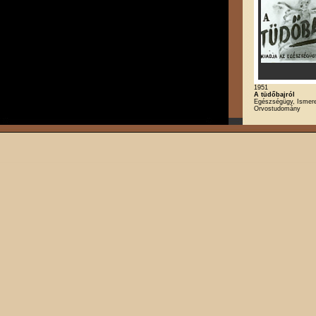
1951
A tüdőbajról
Egészségügy, Ismeret
Orvostudomány