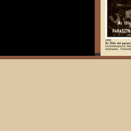
1956
Az 1514. évi paras
Ismeretterjesztő, Ma
történelem, Történe