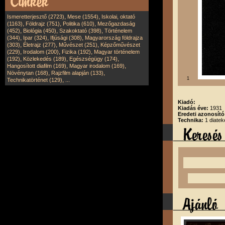
,
,
Ismeretterjesztő (2723)
Mese (1554)
Iskolai, oktató
,
,
,
(1163)
Földrajz (751)
Politika (610)
Mezőgazdaság
,
,
,
(452)
Biológia (450)
Szakoktató (398)
Történelem
,
,
,
(344)
Ipar (324)
Ifjúsági (308)
Magyarország földrajza
,
,
,
(303)
Életrajz (277)
Művészet (251)
Képzőművészet
,
,
,
(229)
Irodalom (200)
Fizika (192)
Magyar történelem
,
,
,
(192)
Közlekedés (189)
Egészségügy (174)
,
,
Hangosított diafilm (169)
Magyar irodalom (169)
,
,
Növénytan (168)
Rajzfilm alapján (133)
1
,
Technikatörténet (129)
...
Kiadó:
Kiadás éve:
1931
Eredeti azonosító
Technika:
1 diatek