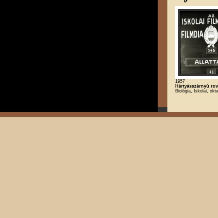
1957
Hártyásszárnyú ro
Biológia, Iskolai, okt