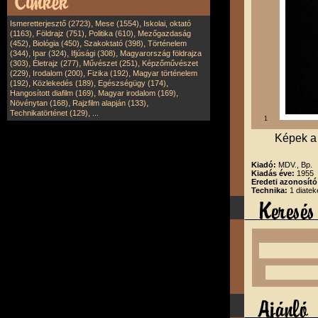
,
,
Ismeretterjesztő (2723)
Mese (1554)
Iskolai, oktató
,
,
,
(1163)
Földrajz (751)
Politika (610)
Mezőgazdaság
,
,
,
(452)
Biológia (450)
Szakoktató (398)
Történelem
,
,
,
(344)
Ipar (324)
Ifjúsági (308)
Magyarország földrajza
,
,
,
(303)
Életrajz (277)
Művészet (251)
Képzőművészet
,
,
,
(229)
Irodalom (200)
Fizika (192)
Magyar történelem
,
,
,
(192)
Közlekedés (189)
Egészségügy (174)
,
,
Hangosított diafilm (169)
Magyar irodalom (169)
,
,
Növénytan (168)
Rajzfilm alapján (133)
,
Technikatörténet (129)
...
1
Képek a 
Kiadó:
MDV., Bp.
Kiadás éve:
1955
Eredeti azonosító
Technika:
1 diatek