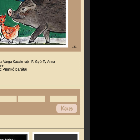
/31
i
rta Varga Katalin rajz. F. Györffy Anna
se
: Pirinkó barátai