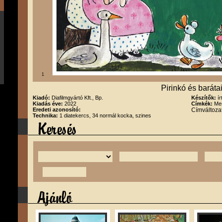
1
Pirinkó és baráta
Kiadó:
Diafilmgyártó Kft., Bp.
Készítők:
í
Kiadás éve:
2022
Címkék:
Me
Eredeti azonosító:
Címváltozat
Technika:
1 diatekercs, 34 normál kocka, szines