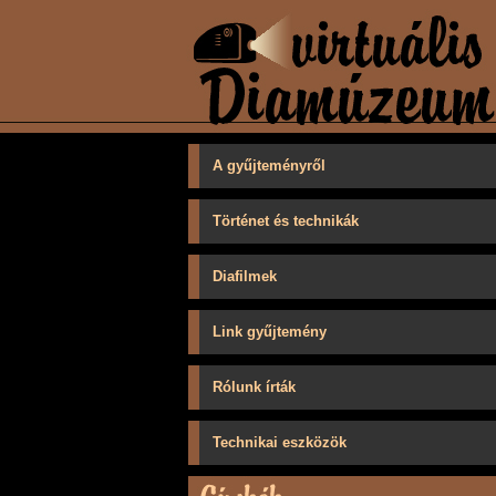
A gyűjteményről
Történet és technikák
Diafilmek
Link gyűjtemény
Rólunk írták
Technikai eszközök