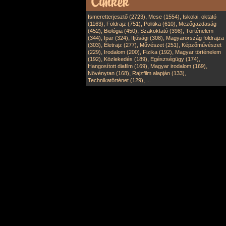
,
,
Ismeretterjesztő (2723)
Mese (1554)
Iskolai, oktató
,
,
,
(1163)
Földrajz (751)
Politika (610)
Mezőgazdaság
,
,
,
(452)
Biológia (450)
Szakoktató (398)
Történelem
,
,
,
(344)
Ipar (324)
Ifjúsági (308)
Magyarország földrajza
,
,
,
(303)
Életrajz (277)
Művészet (251)
Képzőművészet
,
,
,
(229)
Irodalom (200)
Fizika (192)
Magyar történelem
,
,
,
(192)
Közlekedés (189)
Egészségügy (174)
,
,
Hangosított diafilm (169)
Magyar irodalom (169)
,
,
Növénytan (168)
Rajzfilm alapján (133)
,
Technikatörténet (129)
...