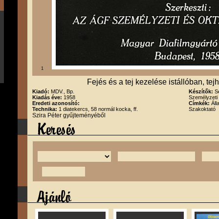
1
Fejés és a tej kezelése istállóban, tejh
Kiadó:
MDV., Bp.
Készítők:
S
Kiadás éve:
1958
Személyzeti 
Eredeti azonosító:
Címkék:
Áll
Technika:
1 diatekercs, 58 normál kocka, ff.
Szakoktató
Szira Péter gyűjteményéből