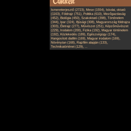
,
,
Ismeretterjesztő (2723)
Mese (1554)
Iskolai, oktató
,
,
,
(1163)
Földrajz (751)
Politika (610)
Mezőgazdaság
,
,
,
(452)
Biológia (450)
Szakoktató (398)
Történelem
,
,
,
(344)
Ipar (324)
Ifjúsági (308)
Magyarország földrajza
,
,
,
(303)
Életrajz (277)
Művészet (251)
Képzőművészet
,
,
,
(229)
Irodalom (200)
Fizika (192)
Magyar történelem
,
,
,
(192)
Közlekedés (189)
Egészségügy (174)
,
,
Hangosított diafilm (169)
Magyar irodalom (169)
,
,
Növénytan (168)
Rajzfilm alapján (133)
,
Technikatörténet (129)
...