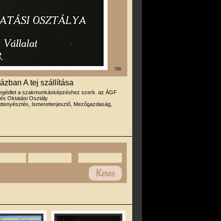
/58
ázban A tej szállítása
egédlet a szakmunkásképzéshez szerk. az ÁGF
és Oktatási Osztály
attenyésztés, Ismeretterjesztő, Mezőgazdaság,