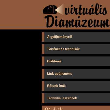
A gyűjteményről
Történet és technikák
Diafilmek
Link gyűjtemény
Rólunk írták
Technikai eszközök