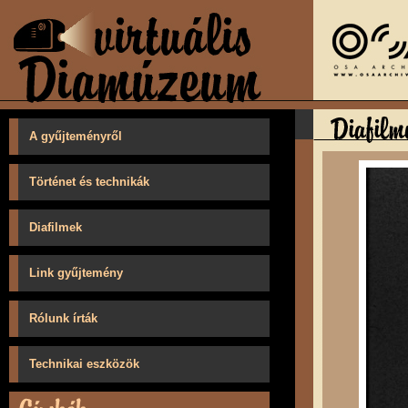
A gyűjteményről
Történet és technikák
Diafilmek
Link gyűjtemény
Rólunk írták
Technikai eszközök