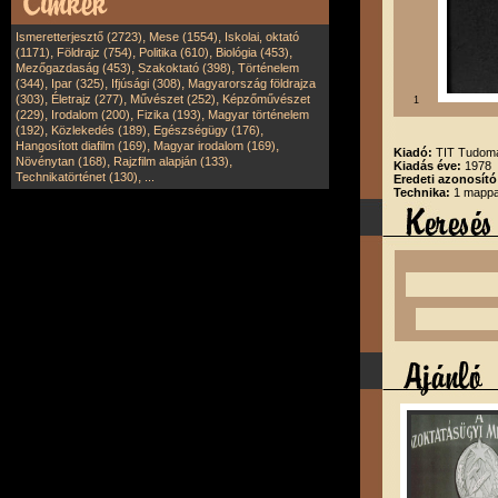
,
,
Ismeretterjesztő (2723)
Mese (1554)
Iskolai, oktató
,
,
,
,
(1171)
Földrajz (754)
Politika (610)
Biológia (453)
,
,
Mezőgazdaság (453)
Szakoktató (398)
Történelem
,
,
,
(344)
Ipar (325)
Ifjúsági (308)
Magyarország földrajza
,
,
,
(303)
Életrajz (277)
Művészet (252)
Képzőművészet
1
,
,
,
(229)
Irodalom (200)
Fizika (193)
Magyar történelem
,
,
,
(192)
Közlekedés (189)
Egészségügy (176)
,
,
Hangosított diafilm (169)
Magyar irodalom (169)
Kiadó:
TIT Tudomá
,
,
Növénytan (168)
Rajzfilm alapján (133)
Kiadás éve:
1978
,
Technikatörténet (130)
...
Eredeti azonosít
Technika:
1 mappa