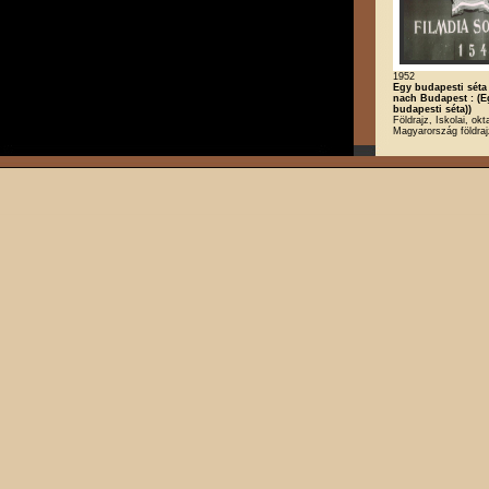
1952
Egy budapesti séta 
nach Budapest : (E
budapesti séta))
Földrajz, Iskolai, okt
Magyarország földra