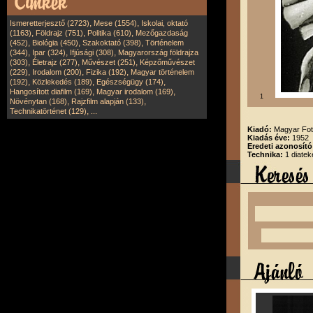
,
,
Ismeretterjesztő (2723)
Mese (1554)
Iskolai, oktató
,
,
,
(1163)
Földrajz (751)
Politika (610)
Mezőgazdaság
,
,
,
(452)
Biológia (450)
Szakoktató (398)
Történelem
,
,
,
(344)
Ipar (324)
Ifjúsági (308)
Magyarország földrajza
,
,
,
(303)
Életrajz (277)
Művészet (251)
Képzőművészet
,
,
,
(229)
Irodalom (200)
Fizika (192)
Magyar történelem
,
,
,
(192)
Közlekedés (189)
Egészségügy (174)
,
,
Hangosított diafilm (169)
Magyar irodalom (169)
1
,
,
Növénytan (168)
Rajzfilm alapján (133)
,
Technikatörténet (129)
...
Kiadó:
Magyar Fot
Kiadás éve:
1952
Eredeti azonosító
Technika:
1 diatek