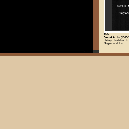
1954
József Attila (1905-
Életrajz, Irodalom, Is
Magyar irodalom