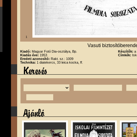
1
Vasuti biztosítóberende
Kiadó:
Magyar Fotó Dia-osztálya, Bp.
Készítők:
a
Kiadás éve:
1953
Címkék:
Isk
Eredeti azonosító:
Rakt. sz.: 1009
Technika:
1 diatekercs, 33 leica kocka, ff.