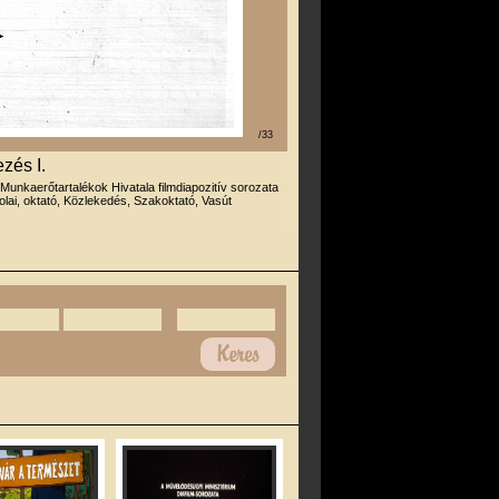
/33
zés I.
 Munkaerőtartalékok Hivatala filmdiapozitív sorozata
olai, oktató, Közlekedés, Szakoktató, Vasút