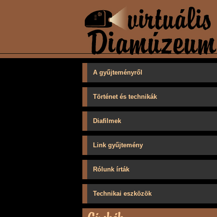
A gyűjteményről
Történet és technikák
Diafilmek
Link gyűjtemény
Rólunk írták
Technikai eszközök