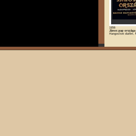
1956
János pap országa
Hangosított diafilm,