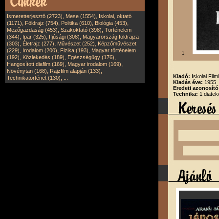
,
,
Ismeretterjesztő (2723)
Mese (1554)
Iskolai, oktató
,
,
,
,
(1171)
Földrajz (754)
Politika (610)
Biológia (453)
,
,
Mezőgazdaság (453)
Szakoktató (398)
Történelem
,
,
,
(344)
Ipar (325)
Ifjúsági (308)
Magyarország földrajza
,
,
,
(303)
Életrajz (277)
Művészet (252)
Képzőművészet
,
,
,
(229)
Irodalom (200)
Fizika (193)
Magyar történelem
1
,
,
,
(192)
Közlekedés (189)
Egészségügy (176)
,
,
Hangosított diafilm (169)
Magyar irodalom (169)
,
,
Növénytan (168)
Rajzfilm alapján (133)
Kiadó:
Iskolai Film
,
Technikatörténet (130)
...
Kiadás éve:
1955
Eredeti azonosító
Technika:
1 diatek