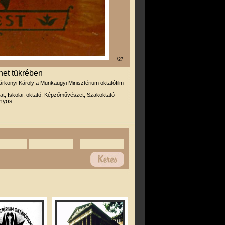
/27
net tükrében
árkonyi Károly a Munkaügyi Minisztérium oktatófilm
at, Iskolai, oktató, Képzőművészet, Szakoktató
ányos