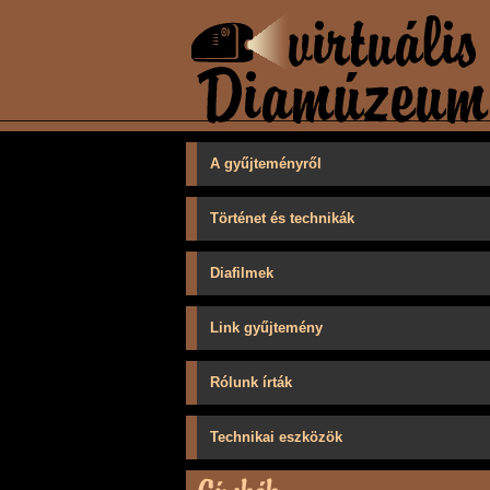
A gyűjteményről
Történet és technikák
Diafilmek
Link gyűjtemény
Rólunk írták
Technikai eszközök