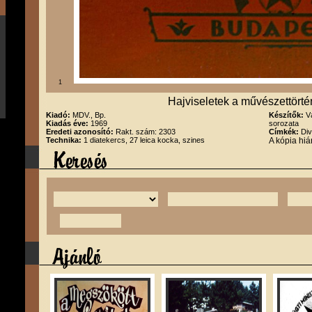
1
Hajviseletek a művészettörté
Kiadó:
MDV., Bp.
Készítők:
V
Kiadás éve:
1969
sorozata
Eredeti azonosító:
Rakt. szám: 2303
Címkék:
Div
Technika:
1 diatekercs, 27 leica kocka, szines
A kópia hi