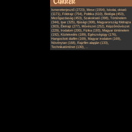
,
,
Ismeretterjesztő (2723)
Mese (1554)
Iskolai, oktató
,
,
,
,
(1171)
Földrajz (754)
Politika (610)
Biológia (453)
,
,
Mezőgazdaság (453)
Szakoktató (398)
Történelem
,
,
,
(344)
Ipar (325)
Ifjúsági (308)
Magyarország földrajza
,
,
,
(303)
Életrajz (277)
Művészet (252)
Képzőművészet
,
,
,
(229)
Irodalom (200)
Fizika (193)
Magyar történelem
,
,
,
(192)
Közlekedés (189)
Egészségügy (176)
,
,
Hangosított diafilm (169)
Magyar irodalom (169)
,
,
Növénytan (168)
Rajzfilm alapján (133)
,
Technikatörténet (130)
...