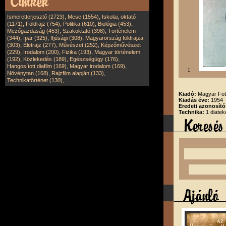
,
,
Ismeretterjesztő (2723)
Mese (1554)
Iskolai, oktató
,
,
,
,
(1171)
Földrajz (754)
Politika (610)
Biológia (453)
,
,
Mezőgazdaság (453)
Szakoktató (398)
Történelem
,
,
,
(344)
Ipar (325)
Ifjúsági (308)
Magyarország földrajza
,
,
,
(303)
Életrajz (277)
Művészet (252)
Képzőművészet
,
,
,
(229)
Irodalom (200)
Fizika (193)
Magyar történelem
,
,
,
(192)
Közlekedés (189)
Egészségügy (176)
,
,
Hangosított diafilm (169)
Magyar irodalom (169)
1
,
,
Növénytan (168)
Rajzfilm alapján (133)
,
Technikatörténet (130)
...
Kiadó:
Magyar Fot
Kiadás éve:
1954
Eredeti azonosító
Technika:
1 diatek