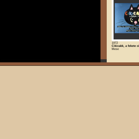
1972
Cikicakk, a fekete c
Mese