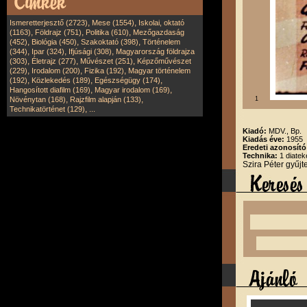
,
,
Ismeretterjesztő (2723)
Mese (1554)
Iskolai, oktató
,
,
,
(1163)
Földrajz (751)
Politika (610)
Mezőgazdaság
,
,
,
(452)
Biológia (450)
Szakoktató (398)
Történelem
,
,
,
(344)
Ipar (324)
Ifjúsági (308)
Magyarország földrajza
,
,
,
(303)
Életrajz (277)
Művészet (251)
Képzőművészet
,
,
,
(229)
Irodalom (200)
Fizika (192)
Magyar történelem
,
,
,
(192)
Közlekedés (189)
Egészségügy (174)
,
,
Hangosított diafilm (169)
Magyar irodalom (169)
,
,
Növénytan (168)
Rajzfilm alapján (133)
1
,
Technikatörténet (129)
...
Kiadó:
MDV., Bp.
Kiadás éve:
1955
Eredeti azonosító
Technika:
1 diatek
Szira Péter gyűj