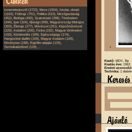
,
,
Ismeretterjesztő (2723)
Mese (1554)
Iskolai, oktató
,
,
,
(1163)
Földrajz (751)
Politika (610)
Mezőgazdaság
,
,
,
(452)
Biológia (450)
Szakoktató (398)
Történelem
,
,
,
(344)
Ipar (324)
Ifjúsági (308)
Magyarország földrajza
,
,
,
(303)
Életrajz (277)
Művészet (251)
Képzőművészet
,
,
,
(229)
Irodalom (200)
Fizika (192)
Magyar történelem
,
,
,
(192)
Közlekedés (189)
Egészségügy (174)
,
,
Hangosított diafilm (169)
Magyar irodalom (169)
,
,
Növénytan (168)
Rajzfilm alapján (133)
,
Technikatörténet (129)
...
1
Kiadó:
MDV., Bp.
Kiadás éve:
1963
Eredeti azonosít
Technika:
1 diatek