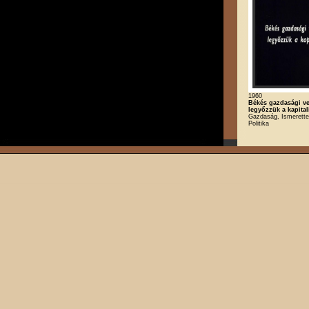
1960
Békés gazdasági v
legyőzzük a kapita
Gazdaság, Ismerette
Politika