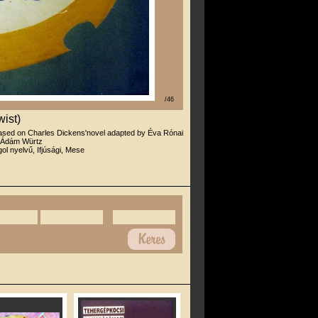
/46
wist)
ased on Charles Dickens'novel adapted by Éva Rónai
 Ádám Würtz
ol nyelvű, Ifjúsági, Mese