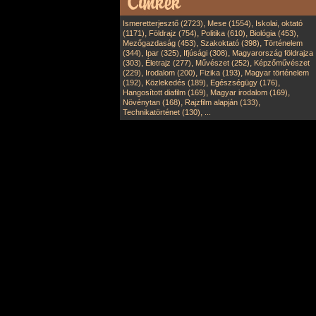
,
,
Ismeretterjesztő (2723)
Mese (1554)
Iskolai, oktató
,
,
,
,
(1171)
Földrajz (754)
Politika (610)
Biológia (453)
,
,
Mezőgazdaság (453)
Szakoktató (398)
Történelem
,
,
,
(344)
Ipar (325)
Ifjúsági (308)
Magyarország földrajza
,
,
,
(303)
Életrajz (277)
Művészet (252)
Képzőművészet
,
,
,
(229)
Irodalom (200)
Fizika (193)
Magyar történelem
,
,
,
(192)
Közlekedés (189)
Egészségügy (176)
,
,
Hangosított diafilm (169)
Magyar irodalom (169)
,
,
Növénytan (168)
Rajzfilm alapján (133)
,
Technikatörténet (130)
...