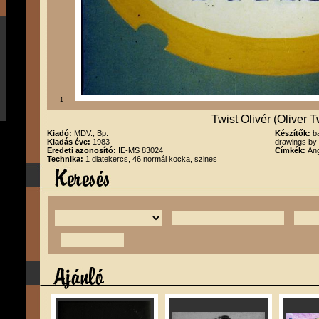
1
Twist Olivér (Oliver T
Kiadó:
MDV., Bp.
Készítők:
b
Kiadás éve:
1983
drawings by
Eredeti azonosító:
IE-MS 83024
Címkék:
Ang
Technika:
1 diatekercs, 46 normál kocka, szines