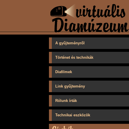
A gyűjteményről
Történet és technikák
Diafilmek
Link gyűjtemény
Rólunk írták
Technikai eszközök