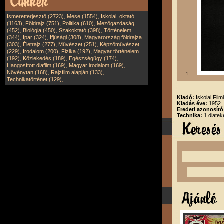
,
,
Ismeretterjesztő (2723)
Mese (1554)
Iskolai, oktató
,
,
,
(1163)
Földrajz (751)
Politika (610)
Mezőgazdaság
,
,
,
(452)
Biológia (450)
Szakoktató (398)
Történelem
,
,
,
(344)
Ipar (324)
Ifjúsági (308)
Magyarország földrajza
,
,
,
(303)
Életrajz (277)
Művészet (251)
Képzőművészet
,
,
,
(229)
Irodalom (200)
Fizika (192)
Magyar történelem
,
,
,
(192)
Közlekedés (189)
Egészségügy (174)
,
,
Hangosított diafilm (169)
Magyar irodalom (169)
,
,
Növénytan (168)
Rajzfilm alapján (133)
1
,
Technikatörténet (129)
...
Kiadó:
Iskolai Film
Kiadás éve:
1952
Eredeti azonosító
Technika:
1 diatek