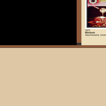
1973
Mártások
Gasztronomia, Ismere