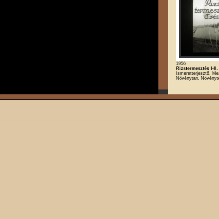
1956
Rizstermesztés I-II.
Ismeretterjesztő, M
Növénytan, Növényt