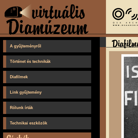
A gyűjteményről
Történet és technikák
Diafilmek
Link gyűjtemény
Rólunk írták
Technikai eszközök