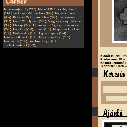
,
,
Ismeretterjesztő (2723)
Mese (1554)
Iskolai, oktató
,
,
,
(1163)
Földrajz (751)
Politika (610)
Mezőgazdaság
,
,
,
(452)
Biológia (450)
Szakoktató (398)
Történelem
,
,
,
(344)
Ipar (324)
Ifjúsági (308)
Magyarország földrajza
,
,
,
(303)
Életrajz (277)
Művészet (251)
Képzőművészet
,
,
,
(229)
Irodalom (200)
Fizika (192)
Magyar történelem
,
,
,
(192)
Közlekedés (189)
Egészségügy (174)
,
,
Hangosított diafilm (169)
Magyar irodalom (169)
,
,
Növénytan (168)
Rajzfilm alapján (133)
1
,
Technikatörténet (129)
...
Kiadó:
Iskolai Film
Kiadás éve:
1957
Eredeti azonosító
Technika:
1 diatek