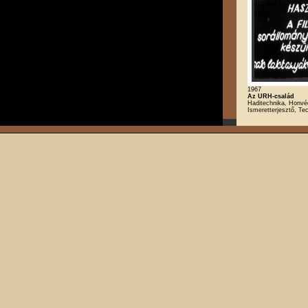
1967
Az URH-család
Haditechnika, Honvé
Ismeretterjesztő, Te