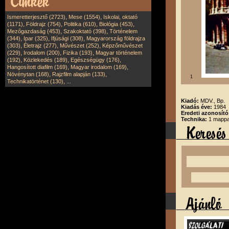
,
,
Ismeretterjesztő (2723)
Mese (1554)
Iskolai, oktató
,
,
,
,
(1171)
Földrajz (754)
Politika (610)
Biológia (453)
,
,
Mezőgazdaság (453)
Szakoktató (398)
Történelem
,
,
,
(344)
Ipar (325)
Ifjúsági (308)
Magyarország földrajza
,
,
,
(303)
Életrajz (277)
Művészet (252)
Képzőművészet
,
,
,
(229)
Irodalom (200)
Fizika (193)
Magyar történelem
,
,
,
(192)
Közlekedés (189)
Egészségügy (176)
,
,
Hangosított diafilm (169)
Magyar irodalom (169)
,
,
Növénytan (168)
Rajzfilm alapján (133)
1
,
Technikatörténet (130)
...
Kiadó:
MDV., Bp.
Kiadás éve:
1984
Eredeti azonosító
Technika:
1 mappa