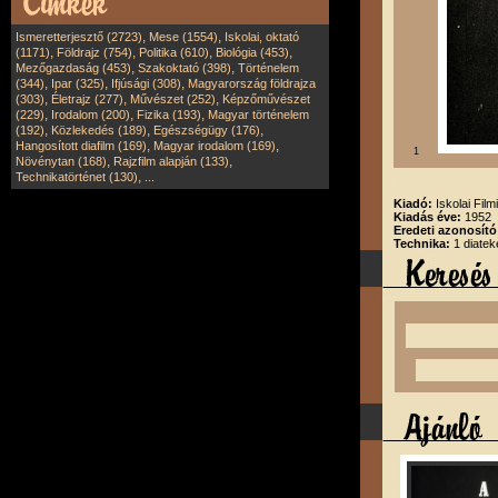
,
,
Ismeretterjesztő (2723)
Mese (1554)
Iskolai, oktató
,
,
,
,
(1171)
Földrajz (754)
Politika (610)
Biológia (453)
,
,
Mezőgazdaság (453)
Szakoktató (398)
Történelem
,
,
,
(344)
Ipar (325)
Ifjúsági (308)
Magyarország földrajza
,
,
,
(303)
Életrajz (277)
Művészet (252)
Képzőművészet
,
,
,
(229)
Irodalom (200)
Fizika (193)
Magyar történelem
,
,
,
(192)
Közlekedés (189)
Egészségügy (176)
,
,
Hangosított diafilm (169)
Magyar irodalom (169)
1
,
,
Növénytan (168)
Rajzfilm alapján (133)
,
Technikatörténet (130)
...
Kiadó:
Iskolai Film
Kiadás éve:
1952
Eredeti azonosító
Technika:
1 diatek