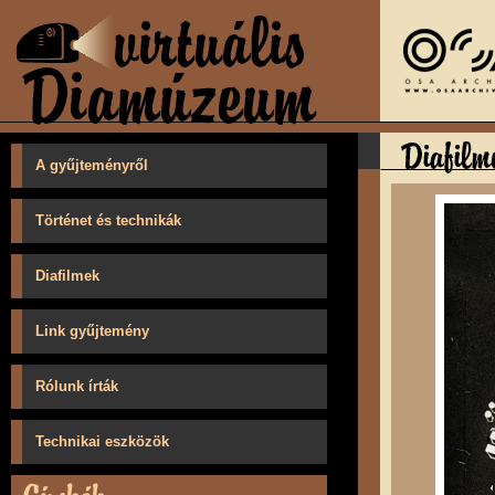
A gyűjteményről
Történet és technikák
Diafilmek
Link gyűjtemény
Rólunk írták
Technikai eszközök