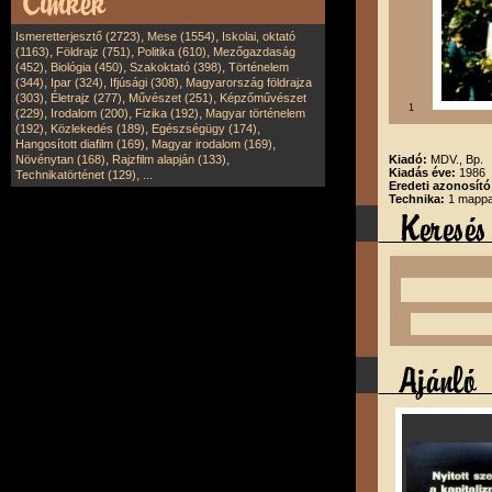
,
,
Ismeretterjesztő (2723)
Mese (1554)
Iskolai, oktató
,
,
,
(1163)
Földrajz (751)
Politika (610)
Mezőgazdaság
,
,
,
(452)
Biológia (450)
Szakoktató (398)
Történelem
,
,
,
(344)
Ipar (324)
Ifjúsági (308)
Magyarország földrajza
,
,
,
(303)
Életrajz (277)
Művészet (251)
Képzőművészet
1
,
,
,
(229)
Irodalom (200)
Fizika (192)
Magyar történelem
,
,
,
(192)
Közlekedés (189)
Egészségügy (174)
,
,
Hangosított diafilm (169)
Magyar irodalom (169)
,
,
Növénytan (168)
Rajzfilm alapján (133)
Kiadó:
MDV., Bp.
Kiadás éve:
1986
,
Technikatörténet (129)
...
Eredeti azonosító
Technika:
1 mappa,