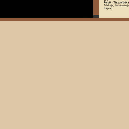
Felső - Tiszavidék 
Földrajz, Ismeretterj
Néprajz