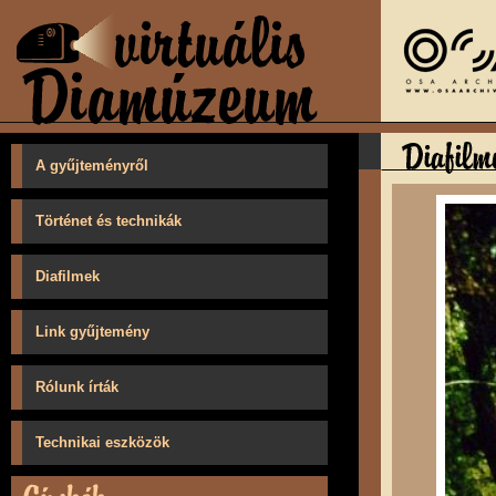
A gyűjteményről
Történet és technikák
Diafilmek
Link gyűjtemény
Rólunk írták
Technikai eszközök