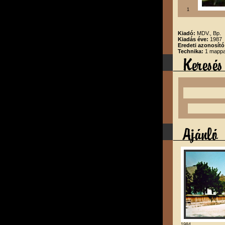
1
Kiadó:
MDV., Bp.
Kiadás éve:
1987
Eredeti azonosító
Technika:
1 mappa,
1984