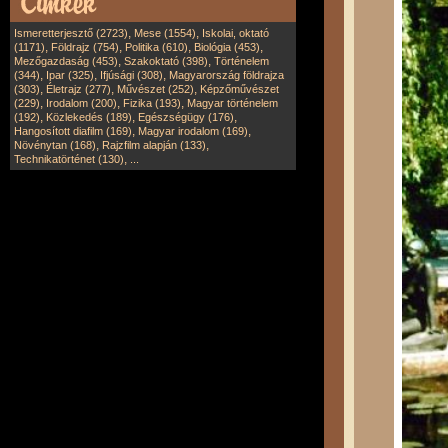
,
,
Ismeretterjesztő (2723)
Mese (1554)
Iskolai, oktató
,
,
,
,
(1171)
Földrajz (754)
Politika (610)
Biológia (453)
,
,
Mezőgazdaság (453)
Szakoktató (398)
Történelem
,
,
,
(344)
Ipar (325)
Ifjúsági (308)
Magyarország földrajza
,
,
,
(303)
Életrajz (277)
Művészet (252)
Képzőművészet
,
,
,
(229)
Irodalom (200)
Fizika (193)
Magyar történelem
,
,
,
(192)
Közlekedés (189)
Egészségügy (176)
,
,
Hangosított diafilm (169)
Magyar irodalom (169)
,
,
Növénytan (168)
Rajzfilm alapján (133)
,
Technikatörténet (130)
...