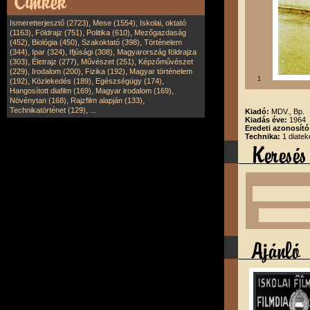
,
,
Ismeretterjesztő (2723)
Mese (1554)
Iskolai, oktató
,
,
,
(1163)
Földrajz (751)
Politika (610)
Mezőgazdaság
,
,
,
(452)
Biológia (450)
Szakoktató (398)
Történelem
,
,
,
(344)
Ipar (324)
Ifjúsági (308)
Magyarország földrajza
,
,
,
(303)
Életrajz (277)
Művészet (251)
Képzőművészet
,
,
,
(229)
Irodalom (200)
Fizika (192)
Magyar történelem
1
,
,
,
(192)
Közlekedés (189)
Egészségügy (174)
,
,
Hangosított diafilm (169)
Magyar irodalom (169)
,
,
Növénytan (168)
Rajzfilm alapján (133)
,
Technikatörténet (129)
...
Kiadó:
MDV., Bp.
Kiadás éve:
1964
Eredeti azonosít
Technika:
1 diatek