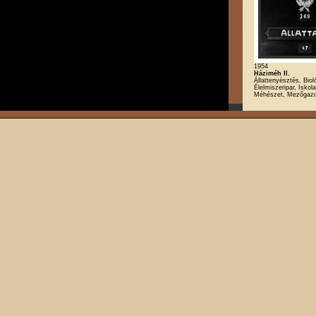
1954
Háziméh II.
Állattenyésztés, Biol
Élelmiszeripar, Iskola
Méhészet, Mezőgaz